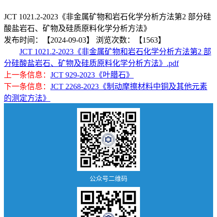
JCT 1021.2-2023《非金属矿物和岩石化学分析方法第2 部分硅
站
酸盐岩石、矿物及硅质原料化学分析方法》
首
发布时间：【2024-09-03】
浏览次数：【1563】
JCT 1021.2-2023《非金属矿物和岩石化学分析方法第2 部
页
分硅酸盐岩石、矿物及硅质原料化学分析方法》.pdf
上一条信息：
JCT 929-2023《叶腊石》
归
下一条信息：
JCT 2268-2023《制动摩擦材料中铜及其他元素
口
的测定方法》
标
准
行
业
公众号二维码
标
准