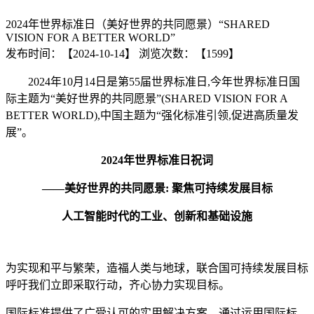
2024年世界标准日（美好世界的共同愿景）“SHARED
站
VISION FOR A BETTER WORLD”
发布时间：【2024-10-14】
浏览次数：【1599】
首
2024年10月14日是第55届世界标准日,今年世界标准日国
页
际主题为“美好世界的共同愿景”(SHARED VISION FOR A
新
BETTER WORLD),中国主题为“强化标准引领,促进高质量发
展”。
闻
2024年世界标准日祝词
资
——美好世界的共同愿景: 聚焦可持续发展目标
讯
人工智能时代的工业、创新和基础设施
标
委
为实现和平与繁荣，造福人类与地球，联合国可持续发展目标
会
呼吁我们立即采取行动，齐心协力实现目标。
新
国际标准提供了广受认可的实用解决方案。通过运用国际标