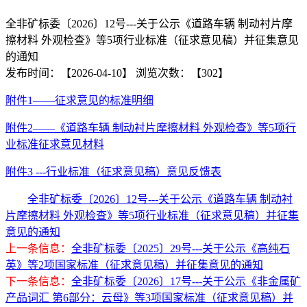
全非矿标委〔2026〕12号---关于公示《道路车辆 制动衬片摩
站
擦材料 外观检查》等5项行业标准（征求意见稿）并征集意见
首
的通知
发布时间：【2026-04-10】
浏览次数：【302】
页
附件1——征求意见的标准明细
新
附件2——《道路车辆 制动衬片摩擦材料 外观检查》等5项行
闻
业标准征求意见材料
资
附件3 ---行业标准（征求意见稿）意见反馈表
讯
全非矿标委〔2026〕12号---关于公示《道路车辆 制动衬
片摩擦材料 外观检查》等5项行业标准（征求意见稿）并征集
征
意见的通知
求
上一条信息：
全非矿标委〔2025〕29号---关于公示《高纯石
英》等2项国家标准（征求意见稿）并征集意见的通知
意
下一条信息：
全非矿标委〔2026〕17号---关于公示《非金属矿
产品词汇 第6部分：云母》等3项国家标准（征求意见稿）并
见